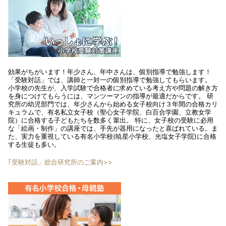
効果がちがいます！年少さん、年中さんは、個別指導で勉強します！
「受験対話」では、講師と一対一の個別指導で勉強してもらいます。
小学校の先生が、入学試験で合格者に求めている考え方や問題の解き方
を身につけてもらうには、マンツーマンの指導が最適だからです。 研
究所の幼児部門では、年少さんから始める女子校向け３年間の合格カリ
キュラムで、有名私立女子校（聖心女子学院、白百合学園、立教女学
院）に合格する子どもたちを数多く輩出。 特に、女子校の受験に必用
な「絵画・制作」の講座では、手先が器用になったと喜ばれている。ま
た、実力を重視している有名小学校(暁星小学校、光塩女子学院)に合格
する生徒も多い。
｢受験対話」総合研究所のご案内>>