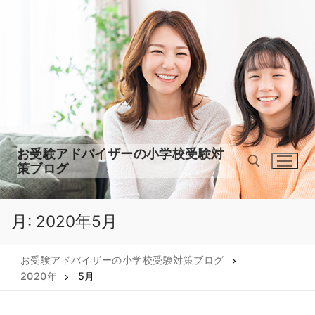
コ
ン
テ
ン
ツ
へ
ス
キ
ッ
お受験アドバイザーの小学校受験対
プ
策ブログ
月:
2020年5月
検索:
お受験アドバイザーの小学校受験対策ブログ
2020年
5月