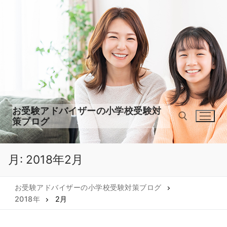
コ
ン
テ
ン
ツ
へ
ス
キ
ッ
お受験アドバイザーの小学校受験対
プ
策ブログ
月:
2018年2月
検索:
お受験アドバイザーの小学校受験対策ブログ
2018年
2月