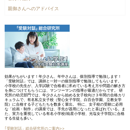
親御さんへのアドバイス
効果がちがいます！年少さん、年中さんは、個別指導で勉強します！
「受験対話」では、講師と一対一の個別指導で勉強してもらいます。
小学校の先生が、入学試験で合格者に求めている考え方や問題の解き方
を身につけてもらうには、マンツーマンの指導が最適だからです。 研
究所の幼児部門では、年少さんから始める女子校向け３年間の合格カリ
キュラムで、有名私立女子校（聖心女子学院、白百合学園、立教女学
院）に合格する子どもたちを数多く輩出。 特に、女子校の受験に必用
な「絵画・制作」の講座では、手先が器用になったと喜ばれている。ま
た、実力を重視している有名小学校(暁星小学校、光塩女子学院)に合格
する生徒も多い。
｢受験対話」総合研究所のご案内>>