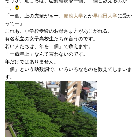
そうか、近ごろは、恋愛経験を一個、二個と数えるのか
ー。
「一個、上の先輩がぁー、
慶應大学
とか
早稲田大学
に受か
ってー」
これも、小学校受験のお母さま方があこがれる、
有名私立の女子高校生たちが言うのです。
若い人たちは、年を「個」で数えます。
「一歳年上」なんて言わないのです。
年だけではありません。
「個」という助数詞で、いろいろなものを数えてしまいま
す。