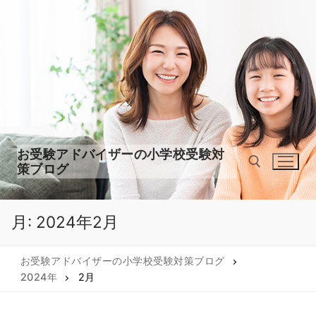
コ
ン
テ
ン
ツ
へ
ス
キ
ッ
お受験アドバイザーの小学校受験対
プ
策ブログ
月:
2024年2月
検索:
お受験アドバイザーの小学校受験対策ブログ
2024年
2月