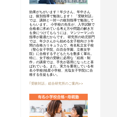
効果がちがいます！年少さん、年中さん
は、個別指導で勉強します！ 「受験対話」
では、講師と一対一の個別指導で勉強して
もらいます。 小学校の先生が、入学試験で
合格者に求めている考え方や問題の解き方
を身につけてもらうには、マンツーマンの
指導が最適だからです。 研究所の幼児部門
では、年少さんから始める女子校向け３年
間の合格カリキュラムで、有名私立女子校
（聖心女子学院、白百合学園、立教女学
院）に合格する子どもたちを数多く輩出。
特に、女子校の受験に必用な「絵画・制
作」の講座では、手先が器用になったと喜
ばれている。また、実力を重視している有
名小学校(暁星小学校、光塩女子学院)に合
格する生徒も多い。
｢受験対話」総合研究所のご案内>>