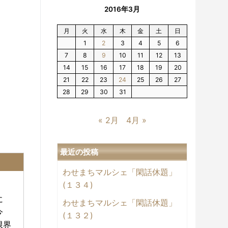
2016年3月
月
火
水
木
金
土
日
1
2
3
4
5
6
7
8
9
10
11
12
13
14
15
16
17
18
19
20
21
22
23
24
25
26
27
28
29
30
31
« 2月
4月 »
最近の投稿
わせまちマルシェ「閑話休題」
(１３４)
に
わせまちマルシェ「閑話休題」
今
(１３２)
限界