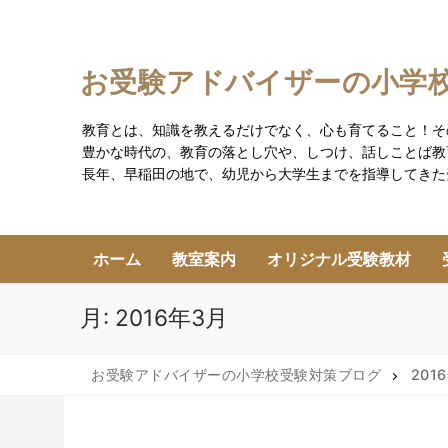
コ
ン
テ
お受験アドバイザーの小学
ン
ツ
教育とは、知識を教えるだけでなく、心も育てること！そ
へ
豊かな時代の、教育の落とし穴や、しつけ、話しことば教
ス
長年、早稲田の地で、幼児から大学生までを指導してきた
キ
ッ
プ
ホーム
教室案内
オリジナル受験教材
月:
2016年3月
お受験アドバイザーの小学校受験対策ブログ
201