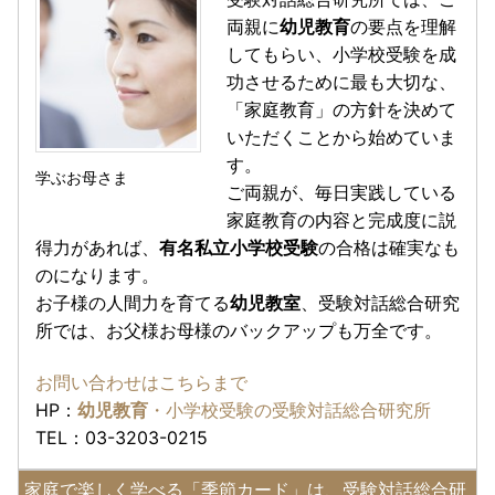
両親に
幼児教育
の要点を理解
してもらい、小学校受験を成
功させるために最も大切な、
「家庭教育」の方針を決めて
いただくことから始めていま
す。
学ぶお母さま
ご両親が、毎日実践している
家庭教育の内容と完成度に説
得力があれば、
有名私立小学校受験
の合格は確実なも
のになります。
お子様の人間力を育てる
幼児教室
、受験対話総合研究
所では、お父様お母様のバックアップも万全です。
お問い合わせはこちらまで
HP：
幼児教育
・小学校受験の受験対話総合研究所
TEL：03-3203-0215
家庭で楽しく学べる「季節カード」は、受験対話総合研