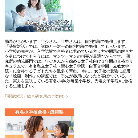
効果がちがいます！年少さん、年中さんは、個別指導で勉強します！
「受験対話」では、講師と一対一の個別指導で勉強してもらいます。
小学校の先生が、入学試験で合格者に求めている考え方や問題の解き方
を身につけてもらうには、マンツーマンの指導が最適だからです。 研
究所の幼児部門では、年少さんから始める女子校向け３年間の合格カリ
キュラムで、有名私立女子校（聖心女子学院、白百合学園、立教女学
院）に合格する子どもたちを数多く輩出。 特に、女子校の受験に必用
な「絵画・制作」の講座では、手先が器用になったと喜ばれている。ま
た、実力を重視している有名小学校(暁星小学校、光塩女子学院)に合格
する生徒も多い。
｢受験対話」総合研究所のご案内>>