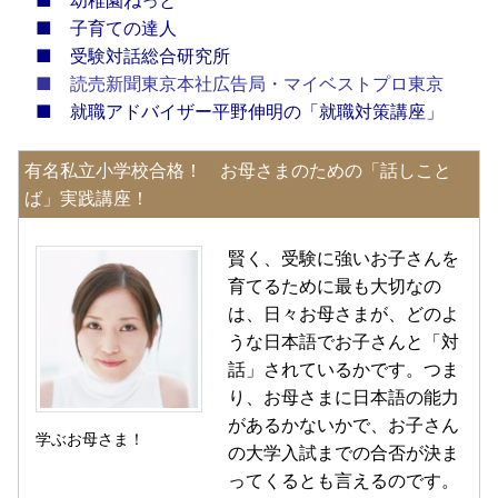
■
子育ての達人
■
受験対話総合研究所
■
読売新聞東京本社広告局・マイベストプロ東京
■
就職アドバイザー平野伸明の「就職対策講座」
有名私立小学校合格！ お母さまのための「話しこと
ば」実践講座！
賢く、受験に強いお子さんを
育てるために最も大切なの
は、日々お母さまが、どのよ
うな日本語でお子さんと「対
話」されているかです。つま
り、お母さまに日本語の能力
があるかないかで、お子さん
学ぶお母さま！
の大学入試までの合否が決ま
ってくるとも言えるのです。