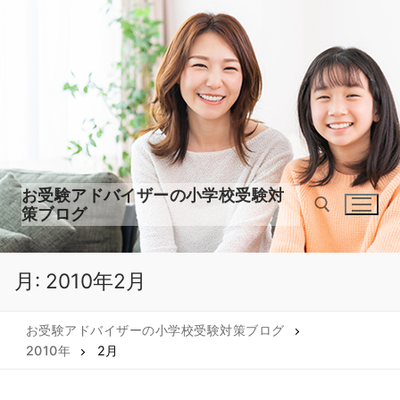
コ
ン
テ
ン
ツ
へ
ス
キ
ッ
お受験アドバイザーの小学校受験対
プ
策ブログ
月:
2010年2月
検索:
お受験アドバイザーの小学校受験対策ブログ
2010年
2月