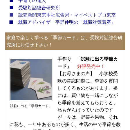
■
子育ての達人
■
受験対話総合研究所
■
読売新聞東京本社広告局・マイベストプロ東京
■
就職アドバイザー平野伸明の「就職対策講座」
家庭で楽しく学べる「季節カード」は、受験対話総合研
究所にお任せ下さい！
手作り 「試験に出る季節カ
ード」
好評発売中！
【お母さまの声】 小学校受
験の常識問題に、季節を質問
してくるものがあります。娘
には、買い物を一緒にしなが
ら季節を覚えてもらおうと、
試験に出る「季節カード」
私もがんばっていたのです
が、今は、野菜や果物、それ
に花も、一年中あるものが多く、生活の中で季節を教