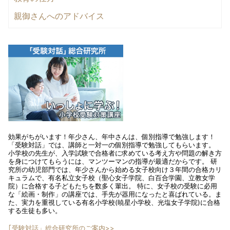
親御さんへのアドバイス
効果がちがいます！年少さん、年中さんは、個別指導で勉強します！
「受験対話」では、講師と一対一の個別指導で勉強してもらいます。
小学校の先生が、入学試験で合格者に求めている考え方や問題の解き方
を身につけてもらうには、マンツーマンの指導が最適だからです。 研
究所の幼児部門では、年少さんから始める女子校向け３年間の合格カリ
キュラムで、有名私立女子校（聖心女子学院、白百合学園、立教女学
院）に合格する子どもたちを数多く輩出。 特に、女子校の受験に必用
な「絵画・制作」の講座では、手先が器用になったと喜ばれている。ま
た、実力を重視している有名小学校(暁星小学校、光塩女子学院)に合格
する生徒も多い。
｢受験対話」総合研究所のご案内>>