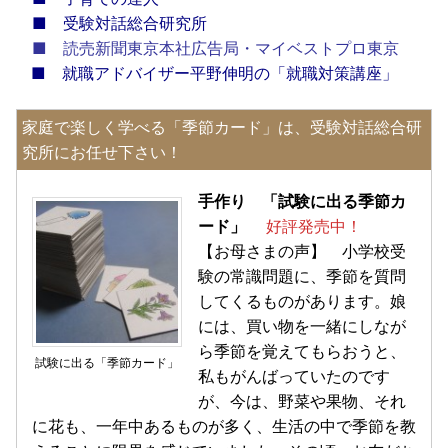
■
受験対話総合研究所
■
読売新聞東京本社広告局・マイベストプロ東京
■
就職アドバイザー平野伸明の「就職対策講座」
家庭で楽しく学べる「季節カード」は、受験対話総合研
究所にお任せ下さい！
手作り 「試験に出る季節カ
ード」
好評発売中！
【お母さまの声】 小学校受
験の常識問題に、季節を質問
してくるものがあります。娘
には、買い物を一緒にしなが
ら季節を覚えてもらおうと、
試験に出る「季節カード」
私もがんばっていたのです
が、今は、野菜や果物、それ
に花も、一年中あるものが多く、生活の中で季節を教