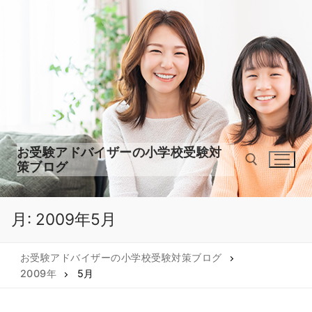
コ
ン
テ
ン
ツ
へ
ス
キ
ッ
お受験アドバイザーの小学校受験対
プ
策ブログ
月:
2009年5月
検索:
お受験アドバイザーの小学校受験対策ブログ
2009年
5月