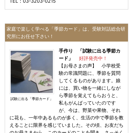
TEL：03-3203-0215
家庭で楽しく学べる「季節カード」は、受験対話総合研
究所にお任せ下さい！
手作り 「試験に出る季節カ
ード」
好評発売中！
【お母さまの声】 小学校受
験の常識問題に、季節を質問
してくるものがあります。娘
には、買い物を一緒にしなが
ら季節を覚えてもらおうと、
試験に出る「季節カード」
私もがんばっていたのです
が、今は、野菜や果物、それ
に花も、一年中あるものが多く、生活の中で季節を教
えることに限界を感じていました。その頃、お友だち
のお母さまから、このカードのことを聞き、さっそく