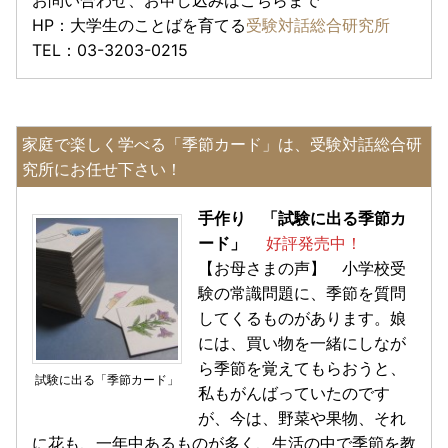
HP：大学生のことばを育てる
受験対話総合研究所
TEL：03-3203-0215
家庭で楽しく学べる「季節カード」は、受験対話総合研
究所にお任せ下さい！
手作り 「試験に出る季節カ
ード」
好評発売中！
【お母さまの声】 小学校受
験の常識問題に、季節を質問
してくるものがあります。娘
には、買い物を一緒にしなが
ら季節を覚えてもらおうと、
試験に出る「季節カード」
私もがんばっていたのです
が、今は、野菜や果物、それ
に花も、一年中あるものが多く、生活の中で季節を教