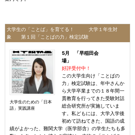
大学生の「ことば」を育てる！ 大学１年生対
象 第１回「ことばの力」検定試験
5月 「早稲田会
場」
好評受付中！
この大学生向け「ことばの
力」検定試験は、年中さんか
ら大学卒業までの１８年間一
貫教育を行ってきた受験対話
大学生のための「日本
総合研究所が実施していま
語」実践講座
す。私どもには、大学入学後
初めて訪ねてきた、国語の成
績がよかった、難関大学（医学部含）の学生たちも多