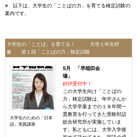
※ 以下は、大学生の「ことばの力」を育てる検定試験の
案内です。
大学生の「ことば」を育てる！ 大学１年生対
象 第１回「ことばの力」検定試験
5月 「早稲田会
場」
好評受付中！
この大学生向け「ことばの
力」検定試験は、年中さんか
ら大学卒業までの１８年間一
貫教育を行ってきた受験対話
大学生のための「日本
総合研究所が実施していま
語」実践講座
す。私どもには、大学入学後
初めて訪ねてきた、国語の成