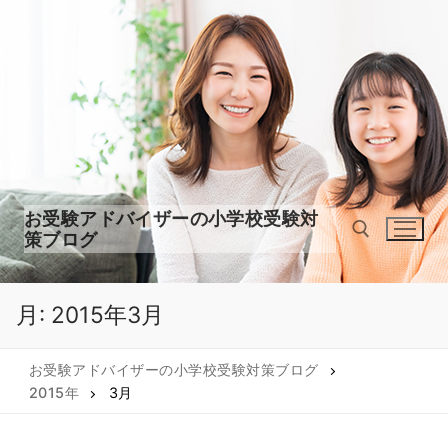
コ
ン
テ
ン
ツ
へ
ス
キ
ッ
お受験アドバイザーの小学校受験対
プ
策ブログ
月:
2015年3月
検索:
お受験アドバイザーの小学校受験対策ブログ
2015年
3月