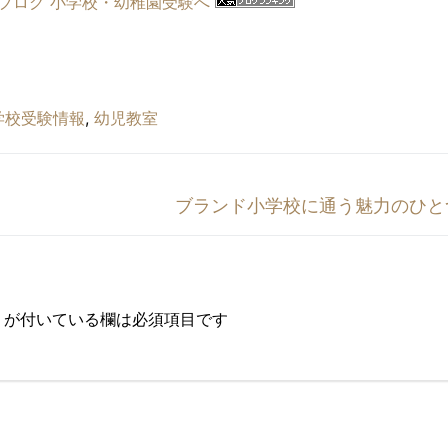
学校受験情報
,
幼児教室
次
ブランド小学校に通う魅力のひと
の
投
稿:
が付いている欄は必須項目です