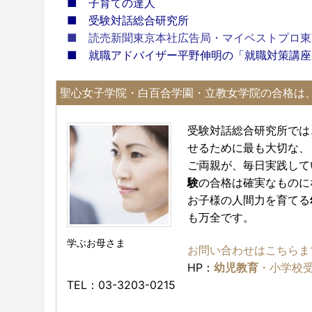
■
子育ての達人
■
受験対話総合研究所
■
読売新聞東京本社広告局・マイベストプロ東
■
就職アドバイザー平野伸明の「就職対策講座
聖心女子学院・白百合学園・立教女学院の合格は
受験対話総合研究所では
せるために最も大切な、
ご両親が、毎日実践して
験
の合格は確実なものに
お子様の人間力を育てる
も万全です。
学ぶお母さま
お問い合わせはこちらま
HP：
幼児教育
・小学校
TEL：03-3203-0215