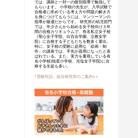
では、講師と一対一の個別指導で勉強して
もらいます。 小学校の先生が、入学試験で
合格者に求めている考え方や問題の解き方
を身につけてもらうには、マンツーマンの
指導が最適だからです。 研究所の幼児部門
では、年少さんから始める女子校向け３年
間の合格カリキュラムで、有名私立女子校
（聖心女子学院、白百合学園、立教女学
院）に合格する子どもたちを数多く輩出。
特に、女子校の受験に必用な「絵画・制
作」の講座では、手先が器用になったと喜
ばれている。また、実力を重視している有
名小学校(暁星小学校、光塩女子学院)に合
格する生徒も多い。
｢受験対話」総合研究所のご案内>>