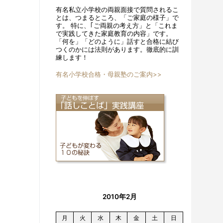
有名私立小学校の両親面接で質問されるこ
とは、つまるところ、「ご家庭の様子」で
す。 特に、｢ご両親の考え方」と「これま
で実践してきた家庭教育の内容」です。
「何を」「どのように」話すと合格に結び
つくのかには法則があります。徹底的に訓
練します！
有名小学校合格・母親塾のご案内>>
2010年2月
月
火
水
木
金
土
日