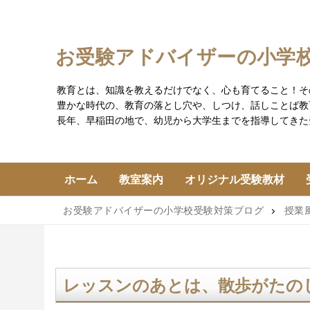
コ
ン
テ
お受験アドバイザーの小学
ン
ツ
教育とは、知識を教えるだけでなく、心も育てること！そ
へ
豊かな時代の、教育の落とし穴や、しつけ、話しことば教
ス
長年、早稲田の地で、幼児から大学生までを指導してきた
キ
ッ
プ
ホーム
教室案内
オリジナル受験教材
お受験アドバイザーの小学校受験対策ブログ
授業
レッスンのあとは、散歩がたの