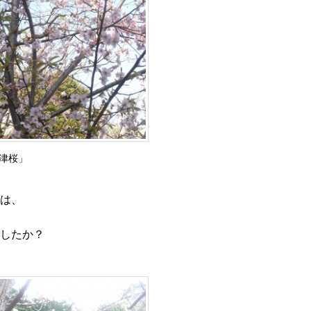
津桜」
は、
したか？