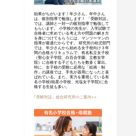
効果がちがいます！年少さん、年中さん
は、個別指導で勉強します！ 「受験対話」
では、講師と一対一の個別指導で勉強して
もらいます。 小学校の先生が、入学試験で
合格者に求めている考え方や問題の解き方
を身につけてもらうには、マンツーマンの
指導が最適だからです。 研究所の幼児部門
では、年少さんから始める女子校向け３年
間の合格カリキュラムで、有名私立女子校
（聖心女子学院、白百合学園、立教女学
院）に合格する子どもたちを数多く輩出。
特に、女子校の受験に必用な「絵画・制
作」の講座では、手先が器用になったと喜
ばれている。また、実力を重視している有
名小学校(暁星小学校、光塩女子学院)に合
格する生徒も多い。
｢受験対話」総合研究所のご案内>>