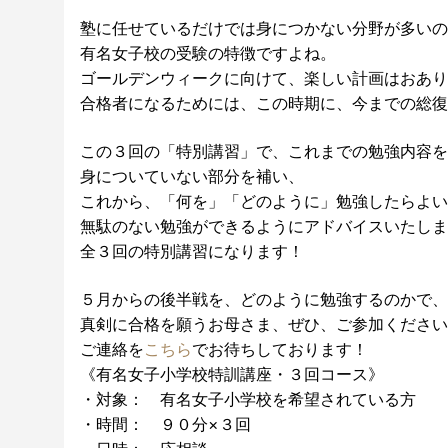
塾に任せているだけでは身につかない分野が多いの
有名女子校の受験の特徴ですよね。
ゴールデンウィークに向けて、楽しい計画はおあり
合格者になるためには、この時期に、今までの総復
この３回の「特別講習」で、これまでの勉強内容を
身についていない部分を補い、
これから、「何を」「どのように」勉強したらよい
無駄のない勉強ができるようにアドバイスいたしま
全３回の特別講習になります！
５月からの後半戦を、どのように勉強するのかで、
真剣に合格を願うお母さま、ぜひ、ご参加ください
ご連絡を
こちら
でお待ちしております！
《有名女子小学校特訓講座・３回コース》
・対象： 有名女子小学校を希望されている方
・時間： ９０分×３回