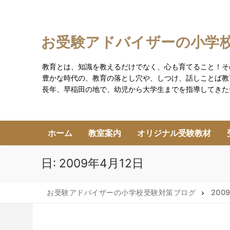
コ
ン
テ
お受験アドバイザーの小学
ン
ツ
教育とは、知識を教えるだけでなく、心も育てること！そ
へ
豊かな時代の、教育の落とし穴や、しつけ、話しことば教
ス
長年、早稲田の地で、幼児から大学生までを指導してきた
キ
ッ
プ
ホーム
教室案内
オリジナル受験教材
日:
2009年4月12日
お受験アドバイザーの小学校受験対策ブログ
200