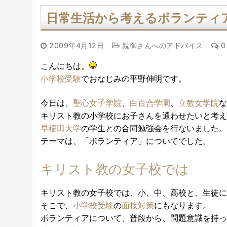
日常生活から考えるボランティ
2009年4月12日
親御さんへのアドバイス
0
こんにちは。
小学校受験
でおなじみの平野伸明です。
今日は、
聖心女子学院
、
白百合学園
、
立教女学院
な
キリスト教の小学校にお子さんを通わせたいと考え
早稲田大学
の学生との合同勉強会を行ないました。
テーマは、「ボランティア」についてでした。
キリスト教の女子校では
キリスト教の女子校では、小、中、高校と、生徒に
そこで、
小学校受験
の
面接対策
にもなります。
ボランティアについて、普段から、問題意識を持っ