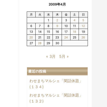
2009年4月
月
火
水
木
金
土
日
1
2
3
4
5
6
7
8
9
10
11
12
13
14
15
16
17
18
19
20
21
22
23
24
25
26
27
28
29
30
« 3月
5月 »
最近の投稿
わせまちマルシェ「閑話休題」
(１３４)
わせまちマルシェ「閑話休題」
(１３２)