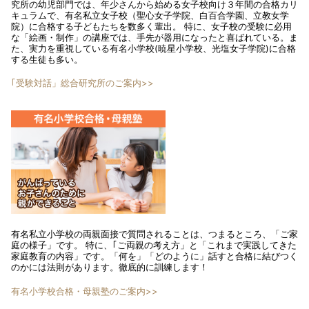
究所の幼児部門では、年少さんから始める女子校向け３年間の合格カリ
キュラムで、有名私立女子校（聖心女子学院、白百合学園、立教女学
院）に合格する子どもたちを数多く輩出。 特に、女子校の受験に必用
な「絵画・制作」の講座では、手先が器用になったと喜ばれている。ま
た、実力を重視している有名小学校(暁星小学校、光塩女子学院)に合格
する生徒も多い。
｢受験対話」総合研究所のご案内>>
有名私立小学校の両親面接で質問されることは、つまるところ、「ご家
庭の様子」です。 特に、｢ご両親の考え方」と「これまで実践してきた
家庭教育の内容」です。「何を」「どのように」話すと合格に結びつく
のかには法則があります。徹底的に訓練します！
有名小学校合格・母親塾のご案内>>