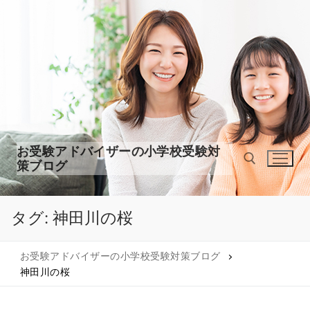
コ
ン
テ
ン
ツ
へ
ス
キ
ッ
お受験アドバイザーの小学校受験対
プ
策ブログ
タグ:
神田川の桜
検索:
お受験アドバイザーの小学校受験対策ブログ
神田川の桜