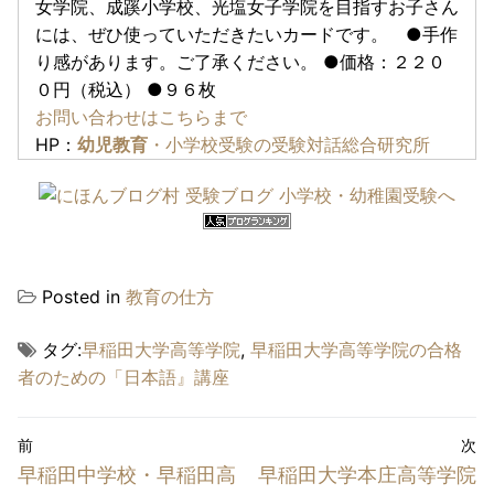
女学院、成蹊小学校、光塩女子学院を目指すお子さん
には、ぜひ使っていただきたいカードです。 ●手作
り感があります。ご了承ください。 ●価格：２２０
０円（税込） ●９６枚
お問い合わせはこちらまで
HP：
幼児教育
・小学校受験の受験対話総合研究所
Posted in
教育の仕方
タグ:
早稲田大学高等学院
,
早稲田大学高等学院の合格
者のための「日本語』講座
投
前
次
稿
前
次
早稲田中学校・早稲田高
早稲田大学本庄高等学院