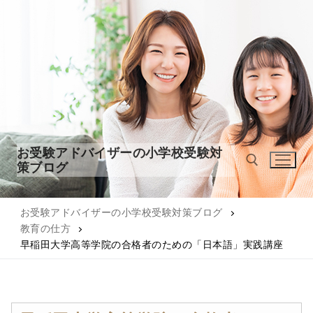
コ
ン
テ
ン
ツ
へ
ス
キ
ッ
お受験アドバイザーの小学校受験対
プ
策ブログ
お受験アドバイザーの小学校受験対策ブログ
検索:
教育の仕方
早稲田大学高等学院の合格者のための「日本語」実践講座