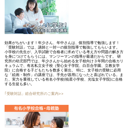
効果がちがいます！年少さん、年中さんは、個別指導で勉強します！
「受験対話」では、講師と一対一の個別指導で勉強してもらいます。
小学校の先生が、入学試験で合格者に求めている考え方や問題の解き方
を身につけてもらうには、マンツーマンの指導が最適だからです。 研
究所の幼児部門では、年少さんから始める女子校向け３年間の合格カリ
キュラムで、有名私立女子校（聖心女子学院、白百合学園、立教女学
院）に合格する子どもたちを数多く輩出。 特に、女子校の受験に必用
な「絵画・制作」の講座では、手先が器用になったと喜ばれている。ま
た、実力を重視している有名小学校(暁星小学校、光塩女子学院)に合格
する生徒も多い。
｢受験対話」総合研究所のご案内>>