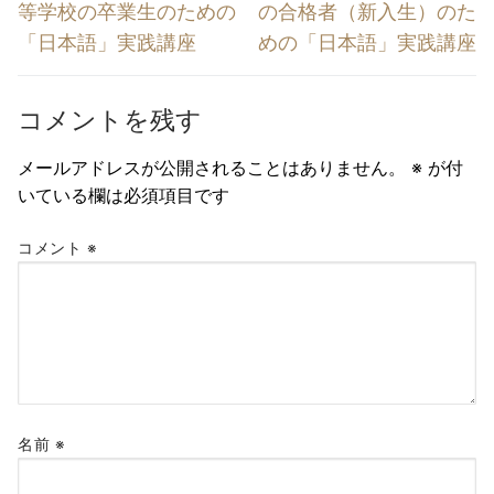
ナ
の
の
等学校の卒業生のための
の合格者（新入生）のた
投
投
ビ
「日本語」実践講座
めの「日本語」実践講座
稿:
稿:
ゲ
ー
コメントを残す
シ
メールアドレスが公開されることはありません。
※
が付
ョ
いている欄は必須項目です
ン
コメント
※
名前
※