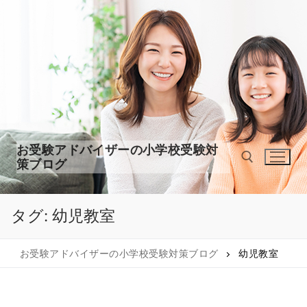
コ
ン
テ
ン
ツ
へ
ス
キ
ッ
お受験アドバイザーの小学校受験対
プ
策ブログ
タグ:
幼児教室
検索:
お受験アドバイザーの小学校受験対策ブログ
幼児教室