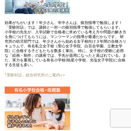
効果がちがいます！年少さん、年中さんは、個別指導で勉強します！
「受験対話」では、講師と一対一の個別指導で勉強してもらいます。
小学校の先生が、入学試験で合格者に求めている考え方や問題の解き方
を身につけてもらうには、マンツーマンの指導が最適だからです。 研
究所の幼児部門では、年少さんから始める女子校向け３年間の合格カリ
キュラムで、有名私立女子校（聖心女子学院、白百合学園、立教女学
院）に合格する子どもたちを数多く輩出。 特に、女子校の受験に必用
な「絵画・制作」の講座では、手先が器用になったと喜ばれている。ま
た、実力を重視している有名小学校(暁星小学校、光塩女子学院)に合格
する生徒も多い。
｢受験対話」総合研究所のご案内>>