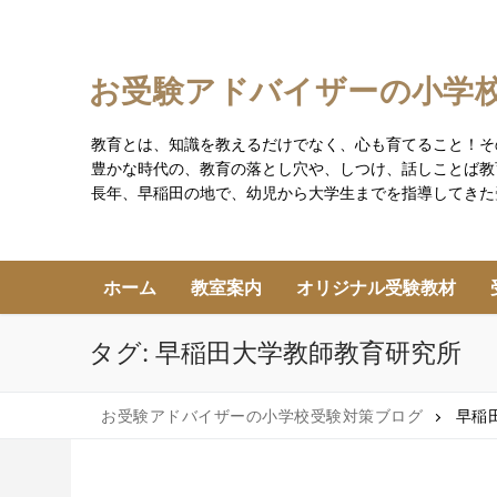
コ
ン
テ
お受験アドバイザーの小学
ン
ツ
教育とは、知識を教えるだけでなく、心も育てること！そ
へ
豊かな時代の、教育の落とし穴や、しつけ、話しことば教
ス
長年、早稲田の地で、幼児から大学生までを指導してきた
キ
ッ
プ
ホーム
教室案内
オリジナル受験教材
タグ:
早稲田大学教師教育研究所
お受験アドバイザーの小学校受験対策ブログ
早稲