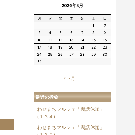
2026年8月
月
火
水
木
金
土
日
1
2
3
4
5
6
7
8
9
10
11
12
13
14
15
16
17
18
19
20
21
22
23
24
25
26
27
28
29
30
31
« 3月
最近の投稿
わせまちマルシェ「閑話休題」
(１３４)
わせまちマルシェ「閑話休題」
(１３２)