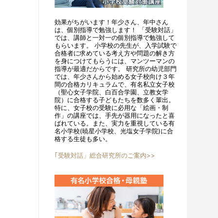
効果がちがいます！年少さん、年中さん
は、個別指導で勉強します！ 「受験対話」
では、講師と一対一の個別指導で勉強して
もらいます。 小学校の先生が、入学試験で
合格者に求めている考え方や問題の解き方
を身につけてもらうには、マンツーマンの
指導が最適だからです。 研究所の幼児部門
では、年少さんから始める女子校向け３年
間の合格カリキュラムで、有名私立女子校
（聖心女子学院、白百合学園、立教女学
院）に合格する子どもたちを数多く輩出。
特に、女子校の受験に必用な「絵画・制
作」の講座では、手先が器用になったと喜
ばれている。また、実力を重視している有
名小学校(暁星小学校、光塩女子学院)に合
格する生徒も多い。
｢受験対話」総合研究所のご案内>>