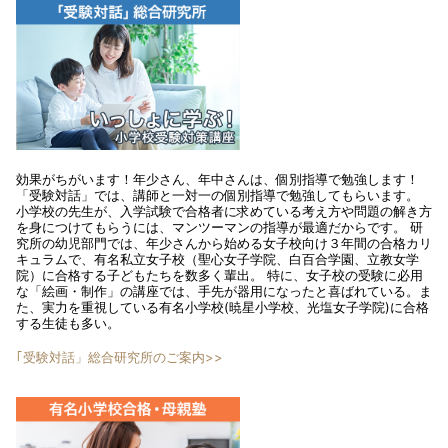
効果がちがいます！年少さん、年中さんは、個別指導で勉強します！
「受験対話」では、講師と一対一の個別指導で勉強してもらいます。
小学校の先生が、入学試験で合格者に求めている考え方や問題の解き方
を身につけてもらうには、マンツーマンの指導が最適だからです。 研
究所の幼児部門では、年少さんから始める女子校向け３年間の合格カリ
キュラムで、有名私立女子校（聖心女子学院、白百合学園、立教女学
院）に合格する子どもたちを数多く輩出。 特に、女子校の受験に必用
な「絵画・制作」の講座では、手先が器用になったと喜ばれている。ま
た、実力を重視している有名小学校(暁星小学校、光塩女子学院)に合格
する生徒も多い。
｢受験対話」総合研究所のご案内>>