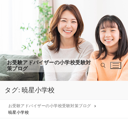
コ
ン
テ
ン
ツ
へ
ス
キ
ッ
お受験アドバイザーの小学校受験対
プ
策ブログ
タグ:
暁星小学校
検索:
お受験アドバイザーの小学校受験対策ブログ
暁星小学校