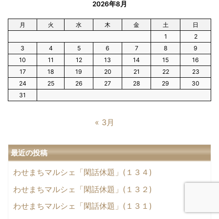
2026年8月
月
火
水
木
金
土
日
1
2
3
4
5
6
7
8
9
10
11
12
13
14
15
16
17
18
19
20
21
22
23
24
25
26
27
28
29
30
31
« 3月
最近の投稿
わせまちマルシェ「閑話休題」(１３４)
わせまちマルシェ「閑話休題」(１３２)
わせまちマルシェ「閑話休題」(１３１)