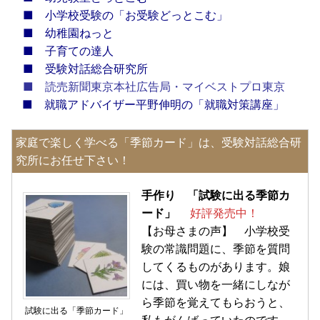
■
小学校受験の「お受験どっとこむ」
■
幼稚園ねっと
■
子育ての達人
■
受験対話総合研究所
■
読売新聞東京本社広告局・マイベストプロ東京
■
就職アドバイザー平野伸明の「就職対策講座」
家庭で楽しく学べる「季節カード」は、受験対話総合研
究所にお任せ下さい！
手作り 「試験に出る季節カ
ード」
好評発売中！
【お母さまの声】 小学校受
験の常識問題に、季節を質問
してくるものがあります。娘
には、買い物を一緒にしなが
ら季節を覚えてもらおうと、
試験に出る「季節カード」