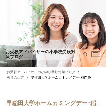
コ
ン
テ
ン
ツ
へ
ス
キ
ッ
お受験アドバイザーの小学校受験対
プ
策ブログ
お受験アドバイザーの小学校受験対策ブログ
検索:
教育の仕方
早稲田大学ホームカミングデー･稲門祭
早稲田大学ホームカミングデー･稲