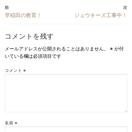
投
前
次
稿
前
次
早稲田の教育！
ジュウキーズ工事中！
ナ
の
の
投
投
ビ
コメントを残す
稿:
稿:
ゲ
メールアドレスが公開されることはありません。
※
が付
ー
いている欄は必須項目です
シ
ョ
コメント
※
ン
名前
※