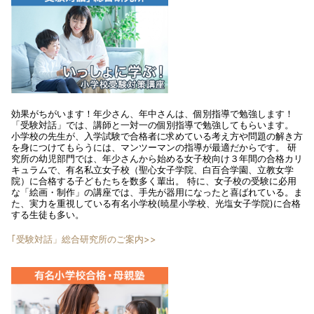
効果がちがいます！年少さん、年中さんは、個別指導で勉強します！
「受験対話」では、講師と一対一の個別指導で勉強してもらいます。
小学校の先生が、入学試験で合格者に求めている考え方や問題の解き方
を身につけてもらうには、マンツーマンの指導が最適だからです。 研
究所の幼児部門では、年少さんから始める女子校向け３年間の合格カリ
キュラムで、有名私立女子校（聖心女子学院、白百合学園、立教女学
院）に合格する子どもたちを数多く輩出。 特に、女子校の受験に必用
な「絵画・制作」の講座では、手先が器用になったと喜ばれている。ま
た、実力を重視している有名小学校(暁星小学校、光塩女子学院)に合格
する生徒も多い。
｢受験対話」総合研究所のご案内>>