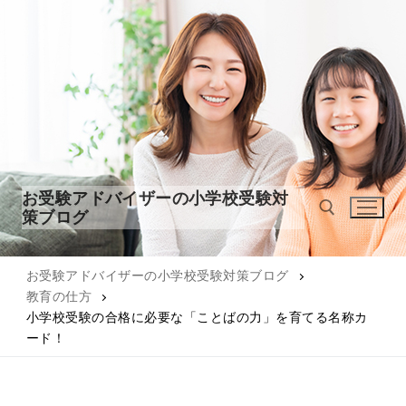
コ
ン
テ
ン
ツ
へ
ス
キ
ッ
お受験アドバイザーの小学校受験対
プ
策ブログ
お受験アドバイザーの小学校受験対策ブログ
検索:
教育の仕方
小学校受験の合格に必要な「ことばの力」を育てる名称カ
ード！