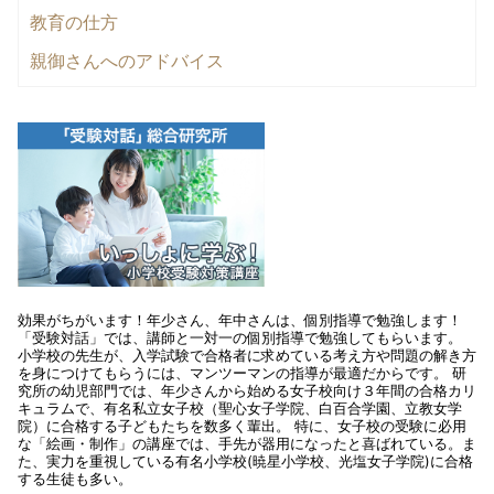
教育の仕方
親御さんへのアドバイス
効果がちがいます！年少さん、年中さんは、個別指導で勉強します！
「受験対話」では、講師と一対一の個別指導で勉強してもらいます。
小学校の先生が、入学試験で合格者に求めている考え方や問題の解き方
を身につけてもらうには、マンツーマンの指導が最適だからです。 研
究所の幼児部門では、年少さんから始める女子校向け３年間の合格カリ
キュラムで、有名私立女子校（聖心女子学院、白百合学園、立教女学
院）に合格する子どもたちを数多く輩出。 特に、女子校の受験に必用
な「絵画・制作」の講座では、手先が器用になったと喜ばれている。ま
た、実力を重視している有名小学校(暁星小学校、光塩女子学院)に合格
する生徒も多い。