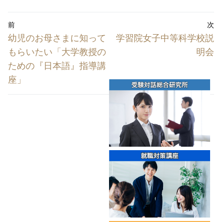
投
前
次
稿
前
次
幼児のお母さまに知って
学習院女子中等科学校説
ナ
の
の
もらいたい「大学教授の
明会
投
投
ビ
ための『日本語』指導講
稿:
稿:
座」
ゲ
ー
シ
ョ
ン