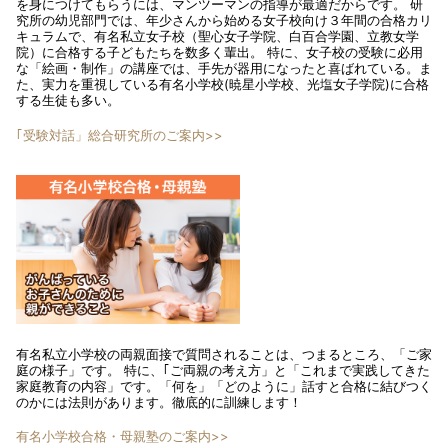
を身につけてもらうには、マンツーマンの指導が最適だからです。 研
究所の幼児部門では、年少さんから始める女子校向け３年間の合格カリ
キュラムで、有名私立女子校（聖心女子学院、白百合学園、立教女学
院）に合格する子どもたちを数多く輩出。 特に、女子校の受験に必用
な「絵画・制作」の講座では、手先が器用になったと喜ばれている。ま
た、実力を重視している有名小学校(暁星小学校、光塩女子学院)に合格
する生徒も多い。
｢受験対話」総合研究所のご案内>>
有名私立小学校の両親面接で質問されることは、つまるところ、「ご家
庭の様子」です。 特に、｢ご両親の考え方」と「これまで実践してきた
家庭教育の内容」です。「何を」「どのように」話すと合格に結びつく
のかには法則があります。徹底的に訓練します！
有名小学校合格・母親塾のご案内>>