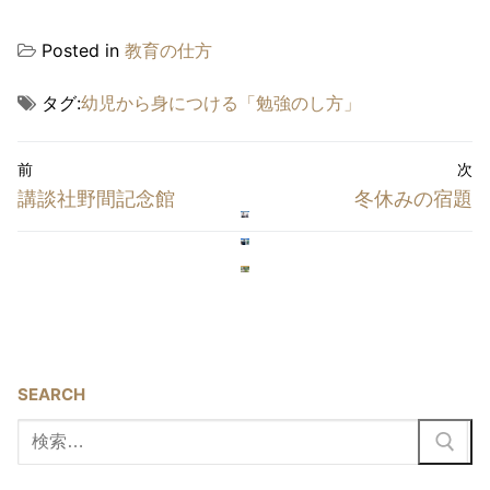
Posted in
教育の仕方
タグ:
幼児から身につける「勉強のし方」
投
前
次
稿
前
次
講談社野間記念館
冬休みの宿題
ナ
の
の
投
投
ビ
稿:
稿:
ゲ
ー
シ
SEARCH
ョ
検
ン
索: