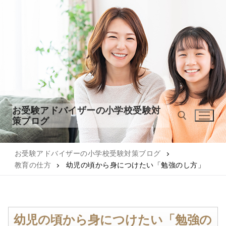
コ
ン
テ
ン
ツ
へ
ス
キ
ッ
お受験アドバイザーの小学校受験対
プ
策ブログ
お受験アドバイザーの小学校受験対策ブログ
検索:
教育の仕方
幼児の頃から身につけたい「勉強のし方」
幼児の頃から身につけたい「勉強の