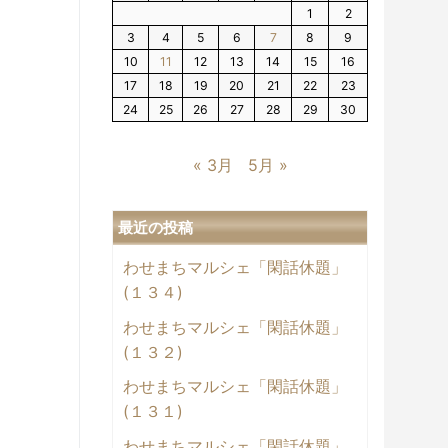
1
2
3
4
5
6
7
8
9
10
11
12
13
14
15
16
17
18
19
20
21
22
23
24
25
26
27
28
29
30
« 3月
5月 »
最近の投稿
わせまちマルシェ「閑話休題」
(１３４)
わせまちマルシェ「閑話休題」
(１３２)
わせまちマルシェ「閑話休題」
(１３１)
わせまちマルシェ「閑話休題」