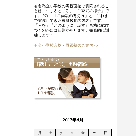
有名私立小学校の両親面接で質問されるこ
とは、つまるところ、「ご家庭の様子」で
す。 特に、｢ご両親の考え方」と「これま
で実践してきた家庭教育の内容」です。
「何を」「どのように」話すと合格に結び
つくのかには法則があります。徹底的に訓
練します！
有名小学校合格・母親塾のご案内>>
2017年4月
月
火
水
木
金
土
日