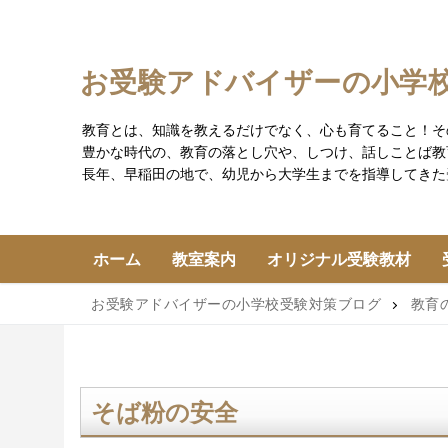
コ
ン
テ
お受験アドバイザーの小学
ン
ツ
教育とは、知識を教えるだけでなく、心も育てること！そ
へ
豊かな時代の、教育の落とし穴や、しつけ、話しことば教
ス
長年、早稲田の地で、幼児から大学生までを指導してきた
キ
ッ
プ
ホーム
教室案内
オリジナル受験教材
お受験アドバイザーの小学校受験対策ブログ
教育
そば粉の安全