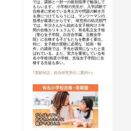
では、講師と一対一の個別指導で勉強して
もらいます。 小学校の先生が、入学試験で
合格者に求めている考え方や問題の解き方
を身につけてもらうには、マンツーマンの
指導が最適だからです。 研究所の幼児部門
では、年少さんから始める女子校向け３年
間の合格カリキュラムで、有名私立女子校
（聖心女子学院、白百合学園、立教女学
院）に合格する子どもたちを数多く輩出。
特に、女子校の受験に必用な「絵画・制
作」の講座では、手先が器用になったと喜
ばれている。また、実力を重視している有
名小学校(暁星小学校、光塩女子学院)に合
格する生徒も多い。
｢受験対話」総合研究所のご案内>>