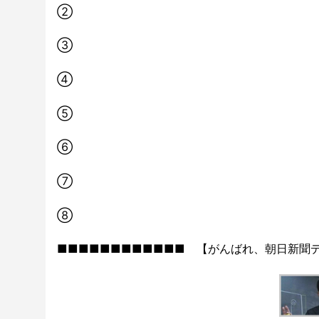
②
③
④
⑤
⑥
⑦
⑧
■■■■■■■■■■■■ 【がんばれ、朝日新聞デ