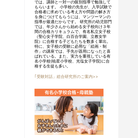
では、講師と一対一の個別指導で勉強して
もらいます。 小学校の先生が、入学試験で
合格者に求めている考え方や問題の解き方
を身につけてもらうには、マンツーマンの
指導が最適だからです。 研究所の幼児部門
では、年少さんから始める女子校向け３年
間の合格カリキュラムで、有名私立女子校
（聖心女子学院、白百合学園、立教女学
院）に合格する子どもたちを数多く輩出。
特に、女子校の受験に必用な「絵画・制
作」の講座では、手先が器用になったと喜
ばれている。また、実力を重視している有
名小学校(暁星小学校、光塩女子学院)に合
格する生徒も多い。
｢受験対話」総合研究所のご案内>>