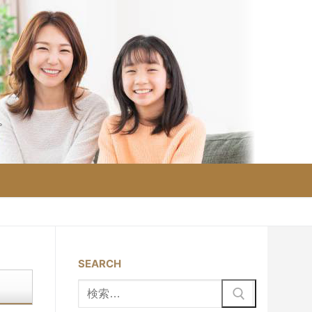
。
】
SEARCH
検
索: