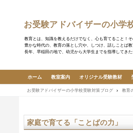
コ
ン
テ
お受験アドバイザーの小学
ン
ツ
教育とは、知識を教えるだけでなく、心も育てること！そ
へ
豊かな時代の、教育の落とし穴や、しつけ、話しことば教
ス
長年、早稲田の地で、幼児から大学生までを指導してきた
キ
ッ
プ
ホーム
教室案内
オリジナル受験教材
お受験アドバイザーの小学校受験対策ブログ
教育
家庭で育てる「ことばの力」 