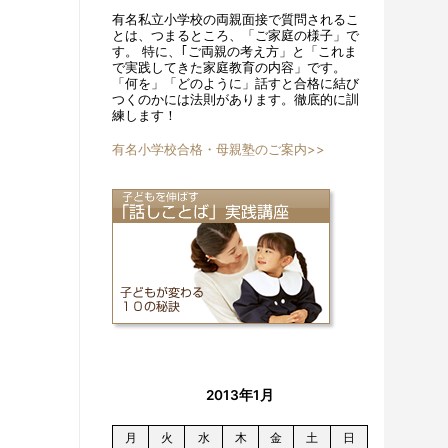
有名私立小学校の両親面接で質問されるこ
とは、つまるところ、「ご家庭の様子」で
す。 特に、｢ご両親の考え方」と「これま
で実践してきた家庭教育の内容」です。
「何を」「どのように」話すと合格に結び
つくのかには法則があります。徹底的に訓
練します！
有名小学校合格・母親塾のご案内>>
2013年1月
月
火
水
木
金
土
日