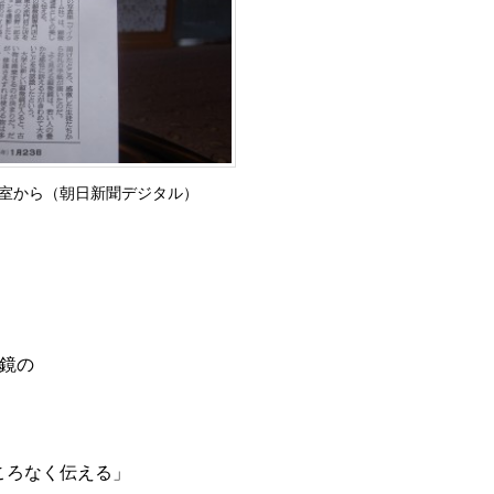
室から（朝日新聞デジタル）
』
鏡の
ころなく伝える」