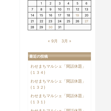
1
2
3
4
5
6
7
8
9
10
11
12
13
14
15
16
17
18
19
20
21
22
23
24
25
26
27
28
29
30
31
« 9月
3月 »
最近の投稿
わせまちマルシェ「閑話休題」
(１３４)
わせまちマルシェ「閑話休題」
(１３２)
わせまちマルシェ「閑話休題」
(１３１)
わせまちマルシェ「閑話休題」