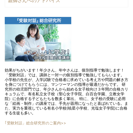
親御さんへのアドバイス
効果がちがいます！年少さん、年中さんは、個別指導で勉強します！
「受験対話」では、講師と一対一の個別指導で勉強してもらいます。
小学校の先生が、入学試験で合格者に求めている考え方や問題の解き方
を身につけてもらうには、マンツーマンの指導が最適だからです。 研
究所の幼児部門では、年少さんから始める女子校向け３年間の合格カリ
キュラムで、有名私立女子校（聖心女子学院、白百合学園、立教女学
院）に合格する子どもたちを数多く輩出。 特に、女子校の受験に必用
な「絵画・制作」の講座では、手先が器用になったと喜ばれている。ま
た、実力を重視している有名小学校(暁星小学校、光塩女子学院)に合格
する生徒も多い。
｢受験対話」総合研究所のご案内>>