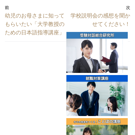
投
前
次
稿
前
次
幼児のお母さまに知って
学校説明会の感想を聞か
ナ
の
の
もらいたい「大学教授の
せてください！
投
投
ビ
ための日本語指導講座」
稿:
稿:
ゲ
ー
シ
ョ
ン