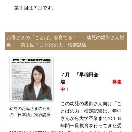
第１回は７月です。
お母さまの「ことば」を育てる！ 幼児の親御さん対
象 第１回「ことばの力」検定試験
７月 「早稲田会
場」
募集
中
！
この幼児の親御さん向け「こ
幼児のお母さまのため
とばの力」検定試験は、年中
の「日本語」実践講座
さんから大学卒業までの１８
年間一貫教育を行ってきた受