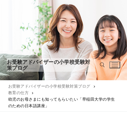
コ
ン
テ
ン
ツ
へ
ス
キ
ッ
お受験アドバイザーの小学校受験対
プ
策ブログ
お受験アドバイザーの小学校受験対策ブログ
検索:
教育の仕方
幼児のお母さまにも知ってもらいたい「早稲田大学の学生
のための日本語講座」