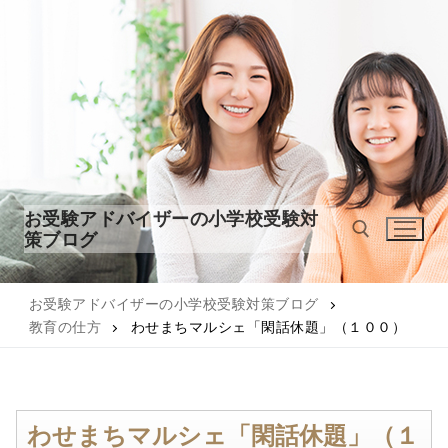
コ
ン
テ
ン
ツ
へ
ス
キ
ッ
お受験アドバイザーの小学校受験対
プ
策ブログ
お受験アドバイザーの小学校受験対策ブログ
検索:
教育の仕方
わせまちマルシェ「閑話休題」（１００）
わせまちマルシェ「閑話休題」（１