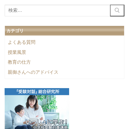
ン
検
索:
カテゴリ
よくある質問
授業風景
教育の仕方
親御さんへのアドバイス