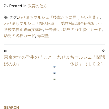
Posted in
教育の仕方
タグ:
わせまちマルシェ「後輩たちに届けたい言葉」
,
わせまちマルシェ「閑話休題」
,
受験対話総合研究所
,
小
学校受験両親面接講座
,
平野伸明
,
幼児の卵生胎生カード
,
幼児の名称カード
,
母親塾
投
前
次
稿
前
次
東京大学の学生の「こと
わせまちマルシェ「閑話
ナ
の
の
ばの力」
休題」（１０２）
投
投
ビ
稿:
稿:
ゲ
ー
シ
ョ
SEARCH