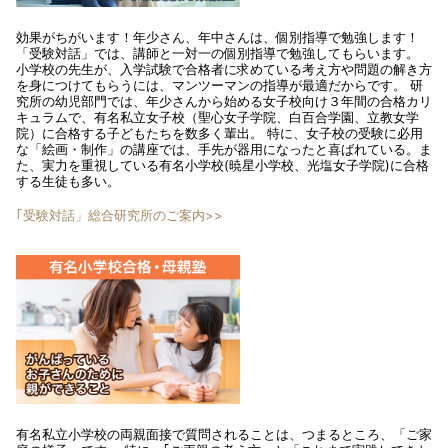
効果がちがいます！年少さん、年中さんは、個別指導で勉強します！
「受験対話」では、講師と一対一の個別指導で勉強してもらいます。
小学校の先生が、入学試験で合格者に求めている考え方や問題の解き方
を身につけてもらうには、マンツーマンの指導が最適だからです。 研
究所の幼児部門では、年少さんから始める女子校向け３年間の合格カリ
キュラムで、有名私立女子校（聖心女子学院、白百合学園、立教女学
院）に合格する子どもたちを数多く輩出。 特に、女子校の受験に必用
な「絵画・制作」の講座では、手先が器用になったと喜ばれている。ま
た、実力を重視している有名小学校(暁星小学校、光塩女子学院)に合格
する生徒も多い。
｢受験対話」総合研究所のご案内>>
有名私立小学校の両親面接で質問されることは、つまるところ、「ご家