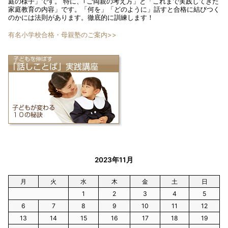
庭の様子」です。 特に、｢ご両親の考え方」と「これまで実践してきた
家庭教育の内容」です。「何を」「どのように」話すと合格に結びつく
のかには法則があります。徹底的に訓練します！
有名小学校合格・母親塾のご案内>>
2023年11月
月
火
水
木
金
土
日
1
2
3
4
5
6
7
8
9
10
11
12
13
14
15
16
17
18
19