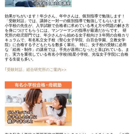
効果がちがいます！年少さん、年中さんは、個別指導で勉強します！
「受験対話」では、講師と一対一の個別指導で勉強してもらいます。
小学校の先生が、入学試験で合格者に求めている考え方や問題の解き方
を身につけてもらうには、マンツーマンの指導が最適だからです。 研
究所の幼児部門では、年少さんから始める女子校向け３年間の合格カリ
キュラムで、有名私立女子校（聖心女子学院、白百合学園、立教女学
院）に合格する子どもたちを数多く輩出。 特に、女子校の受験に必用
な「絵画・制作」の講座では、手先が器用になったと喜ばれている。ま
た、実力を重視している有名小学校(暁星小学校、光塩女子学院)に合格
する生徒も多い。
｢受験対話」総合研究所のご案内>>