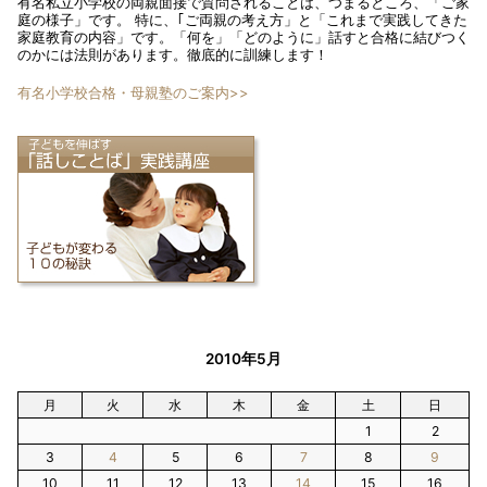
有名私立小学校の両親面接で質問されることは、つまるところ、「ご家
庭の様子」です。 特に、｢ご両親の考え方」と「これまで実践してきた
家庭教育の内容」です。「何を」「どのように」話すと合格に結びつく
のかには法則があります。徹底的に訓練します！
有名小学校合格・母親塾のご案内>>
2010年5月
月
火
水
木
金
土
日
1
2
3
4
5
6
7
8
9
10
11
12
13
14
15
16