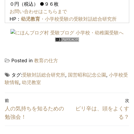
０円（税込） ●９６枚
お問い合わせはこちらまで
HP：
幼児教育
・小学校受験の受験対話総合研究所
Posted in
教育の仕方
タグ:
受験対話総合研究所
,
国営昭和記念公園
,
小学校受
験情報
,
幼児教室
投
前
次
稿
前
次
人の気持ちを知るための
ピリ辛は、頭をよくす
ナ
の
の
勉強会！
る？
投
投
ビ
稿:
稿: