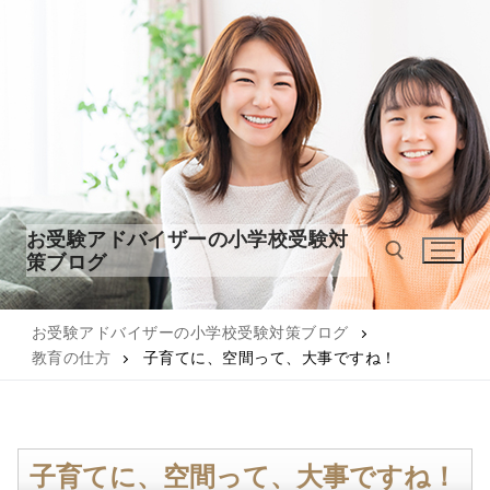
コ
ン
テ
ン
ツ
へ
ス
キ
ッ
お受験アドバイザーの小学校受験対
プ
策ブログ
お受験アドバイザーの小学校受験対策ブログ
検索:
教育の仕方
子育てに、空間って、大事ですね！
子育てに、空間って、大事ですね！