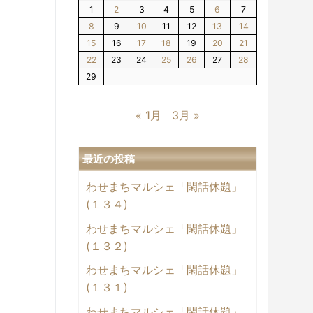
1
2
3
4
5
6
7
8
9
10
11
12
13
14
15
16
17
18
19
20
21
22
23
24
25
26
27
28
29
« 1月
3月 »
最近の投稿
わせまちマルシェ「閑話休題」
(１３４)
わせまちマルシェ「閑話休題」
(１３２)
わせまちマルシェ「閑話休題」
(１３１)
わせまちマルシェ「閑話休題」