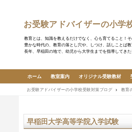
コ
ン
テ
お受験アドバイザーの小学
ン
ツ
教育とは、知識を教えるだけでなく、心も育てること！そ
へ
豊かな時代の、教育の落とし穴や、しつけ、話しことば教
ス
長年、早稲田の地で、幼児から大学生までを指導してきた
キ
ッ
プ
ホーム
教室案内
オリジナル受験教材
お受験アドバイザーの小学校受験対策ブログ
教育
早稲田大学高等学院入学試験