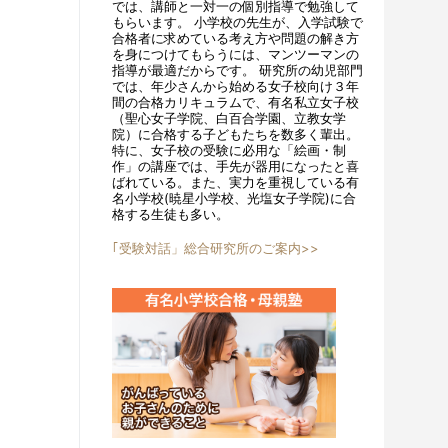
では、講師と一対一の個別指導で勉強して
もらいます。 小学校の先生が、入学試験で
合格者に求めている考え方や問題の解き方
を身につけてもらうには、マンツーマンの
指導が最適だからです。 研究所の幼児部門
では、年少さんから始める女子校向け３年
間の合格カリキュラムで、有名私立女子校
（聖心女子学院、白百合学園、立教女学
院）に合格する子どもたちを数多く輩出。
特に、女子校の受験に必用な「絵画・制
作」の講座では、手先が器用になったと喜
ばれている。また、実力を重視している有
名小学校(暁星小学校、光塩女子学院)に合
格する生徒も多い。
｢受験対話」総合研究所のご案内>>