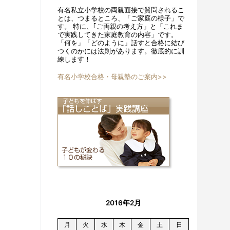
有名私立小学校の両親面接で質問されるこ
とは、つまるところ、「ご家庭の様子」で
す。 特に、｢ご両親の考え方」と「これま
で実践してきた家庭教育の内容」です。
「何を」「どのように」話すと合格に結び
つくのかには法則があります。徹底的に訓
練します！
有名小学校合格・母親塾のご案内>>
2016年2月
月
火
水
木
金
土
日