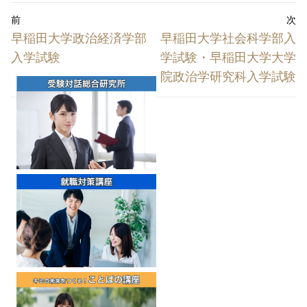
投
前
次
稿
前
次
早稲田大学政治経済学部
早稲田大学社会科学部入
ナ
の
の
入学試験
学試験・早稲田大学大学
投
投
ビ
院政治学研究科入学試験
稿:
稿:
ゲ
ー
シ
ョ
ン