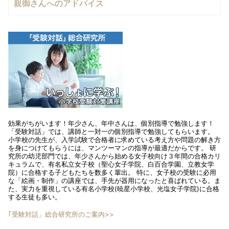
親御さんへのアドバイス
効果がちがいます！年少さん、年中さんは、個別指導で勉強します！
「受験対話」では、講師と一対一の個別指導で勉強してもらいます。
小学校の先生が、入学試験で合格者に求めている考え方や問題の解き方
を身につけてもらうには、マンツーマンの指導が最適だからです。 研
究所の幼児部門では、年少さんから始める女子校向け３年間の合格カリ
キュラムで、有名私立女子校（聖心女子学院、白百合学園、立教女学
院）に合格する子どもたちを数多く輩出。 特に、女子校の受験に必用
な「絵画・制作」の講座では、手先が器用になったと喜ばれている。ま
た、実力を重視している有名小学校(暁星小学校、光塩女子学院)に合格
する生徒も多い。
｢受験対話」総合研究所のご案内>>