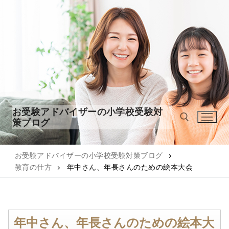
コ
ン
テ
ン
ツ
へ
ス
キ
ッ
お受験アドバイザーの小学校受験対
プ
策ブログ
お受験アドバイザーの小学校受験対策ブログ
検索:
教育の仕方
年中さん、年長さんのための絵本大会
年中さん、年長さんのための絵本大