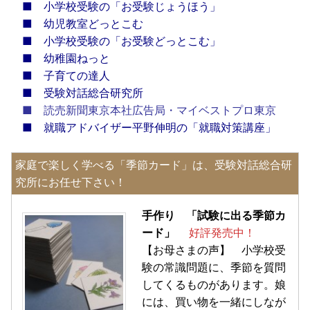
■
小学校受験の「お受験じょうほう」
■
幼児教室どっとこむ
■
小学校受験の「お受験どっとこむ」
■
幼稚園ねっと
■
子育ての達人
■
受験対話総合研究所
■
読売新聞東京本社広告局・マイベストプロ東京
■
就職アドバイザー平野伸明の「就職対策講座」
家庭で楽しく学べる「季節カード」は、受験対話総合研
究所にお任せ下さい！
手作り 「試験に出る季節カ
ード」
好評発売中！
【お母さまの声】 小学校受
験の常識問題に、季節を質問
してくるものがあります。娘
には、買い物を一緒にしなが