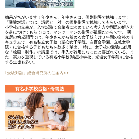
効果がちがいます！年少さん、年中さんは、個別指導で勉強します！
「受験対話」では、講師と一対一の個別指導で勉強してもらいます。
小学校の先生が、入学試験で合格者に求めている考え方や問題の解き方
を身につけてもらうには、マンツーマンの指導が最適だからです。 研
究所の幼児部門では、年少さんから始める女子校向け３年間の合格カリ
キュラムで、有名私立女子校（聖心女子学院、白百合学園、立教女学
院）に合格する子どもたちを数多く輩出。 特に、女子校の受験に必用
な「絵画・制作」の講座では、手先が器用になったと喜ばれている。ま
た、実力を重視している有名小学校(暁星小学校、光塩女子学院)に合格
する生徒も多い。
｢受験対話」総合研究所のご案内>>