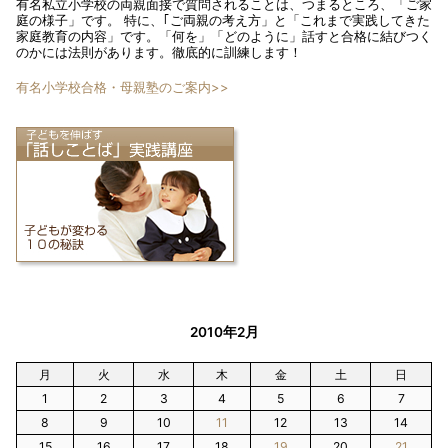
有名私立小学校の両親面接で質問されることは、つまるところ、「ご家
庭の様子」です。 特に、｢ご両親の考え方」と「これまで実践してきた
家庭教育の内容」です。「何を」「どのように」話すと合格に結びつく
のかには法則があります。徹底的に訓練します！
有名小学校合格・母親塾のご案内>>
2010年2月
月
火
水
木
金
土
日
1
2
3
4
5
6
7
8
9
10
11
12
13
14
15
16
17
18
19
20
21