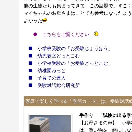
他の生徒たちも集まってきて、この話題で、すごく
マイちゃんのお母さまは、とても参考になったよう
よかった
●
こちらもご覧ください
■
小学校受験の「お受験じょうほう」
■
幼児教室どっとこむ
■
小学校受験の「お受験どっとこむ」
■
幼稚園ねっと
■
子育ての達人
■
受験対話総合研究所
家庭で楽しく学べる「季節カード」は、受験対話
手作り 「試験に出る
【お母さまの声】 小学
は、買い物を一緒にしな