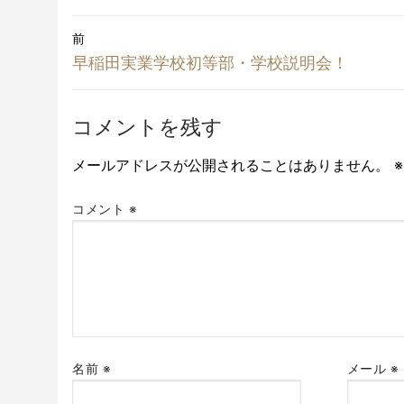
投
前
稿
前
早稲田実業学校初等部・学校説明会！
の
ナ
投
コメントを残す
稿:
ビ
メールアドレスが公開されることはありません。
※
ゲ
ー
コメント
※
シ
ョ
ン
名前
※
メール
※