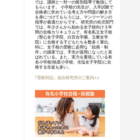
では、講師と一対一の個別指導で勉強して
もらいます。 小学校の先生が、入学試験で
合格者に求めている考え方や問題の解き方
を身につけてもらうには、マンツーマンの
指導が最適だからです。 研究所の幼児部門
では、年少さんから始める女子校向け３年
間の合格カリキュラムで、有名私立女子校
（聖心女子学院、白百合学園、立教女学
院）に合格する子どもたちを数多く輩出。
特に、女子校の受験に必用な「絵画・制
作」の講座では、手先が器用になったと喜
ばれている。また、実力を重視している有
名小学校(暁星小学校、光塩女子学院)に合
格する生徒も多い。
｢受験対話」総合研究所のご案内>>