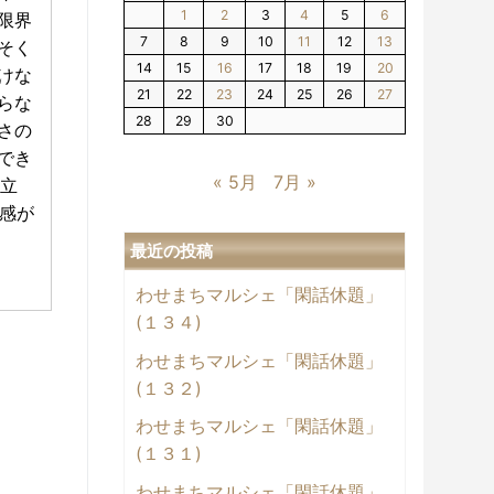
1
2
3
4
5
6
限界
7
8
9
10
11
12
13
そく
14
15
16
17
18
19
20
けな
21
22
23
24
25
26
27
らな
28
29
30
さの
でき
« 5月
7月 »
立
感が
最近の投稿
わせまちマルシェ「閑話休題」
(１３４)
わせまちマルシェ「閑話休題」
(１３２)
わせまちマルシェ「閑話休題」
(１３１)
わせまちマルシェ「閑話休題」