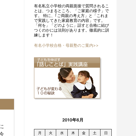
有名私立小学校の両親面接で質問されるこ
とは、つまるところ、「ご家庭の様子」で
す。 特に、｢ご両親の考え方」と「これま
で実践してきた家庭教育の内容」です。
「何を」「どのように」話すと合格に結び
つくのかには法則があります。徹底的に訓
練します！
有名小学校合格・母親塾のご案内>>
2010年6月
に
月
火
水
木
金
土
日
今