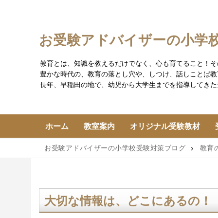
コ
ン
テ
お受験アドバイザーの小学
ン
ツ
教育とは、知識を教えるだけでなく、心も育てること！そ
へ
豊かな時代の、教育の落とし穴や、しつけ、話しことば教
ス
長年、早稲田の地で、幼児から大学生までを指導してきた
キ
ッ
プ
ホーム
教室案内
オリジナル受験教材
お受験アドバイザーの小学校受験対策ブログ
教育
大切な情報は、どこにあるの！