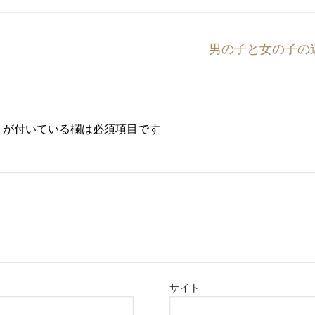
次
男の子と女の子の
の
投
稿:
が付いている欄は必須項目です
サイト