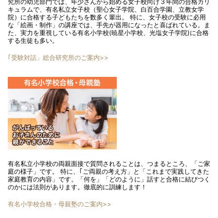
究所の幼児部門では、年少さんから始める女子校向け３年間の合格カリ
キュラムで、有名私立女子校（聖心女子学院、白百合学園、立教女学
院）に合格する子どもたちを数多く輩出。 特に、女子校の受験に必用
な「絵画・制作」の講座では、手先が器用になったと喜ばれている。ま
た、実力を重視している有名小学校(暁星小学校、光塩女子学院)に合格
する生徒も多い。
｢受験対話」総合研究所のご案内>>
有名私立小学校の両親面接で質問されることは、つまるところ、「ご家
庭の様子」です。 特に、｢ご両親の考え方」と「これまで実践してきた
家庭教育の内容」です。「何を」「どのように」話すと合格に結びつく
のかには法則があります。徹底的に訓練します！
有名小学校合格・母親塾のご案内>>