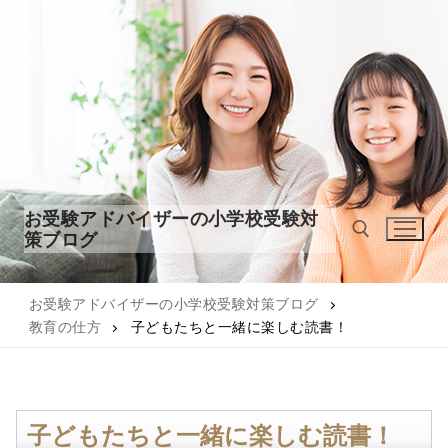
コ
ン
テ
ン
ツ
へ
ス
キ
ッ
お受験アドバイザーの小学校受験対
プ
策ブログ
お受験アドバイザーの小学校受験対策ブログ
検索:
教育の仕方
子どもたちと一緒に楽しむ読書！
子どもたちと一緒に楽しむ読書！