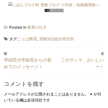
Posted in
教育の仕方
タグ:
ことば教育
,
受験対話総合研究所
投
前
次
稿
前
次
早稲田大学総長からの初
このサンマ、おいしい
ナ
の
の
めてのメッセージ！
ー！
投
投
ビ
稿:
稿:
ゲ
コメントを残す
ー
メールアドレスが公開されることはありません。
※
が付
シ
いている欄は必須項目です
ョ