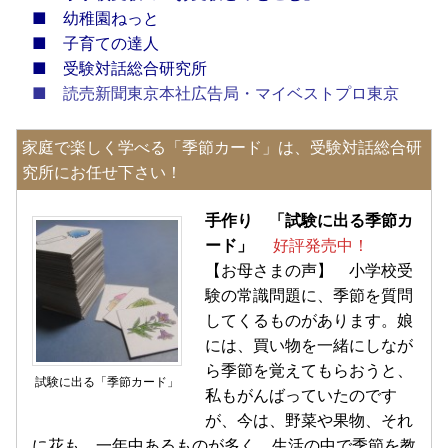
■
幼稚園ねっと
■
子育ての達人
■
受験対話総合研究所
■
読売新聞東京本社広告局・マイベストプロ東京
家庭で楽しく学べる「季節カード」は、受験対話総合研
究所にお任せ下さい！
手作り 「試験に出る季節カ
ード」
好評発売中！
【お母さまの声】 小学校受
験の常識問題に、季節を質問
してくるものがあります。娘
には、買い物を一緒にしなが
ら季節を覚えてもらおうと、
試験に出る「季節カード」
私もがんばっていたのです
が、今は、野菜や果物、それ
に花も、一年中あるものが多く、生活の中で季節を教